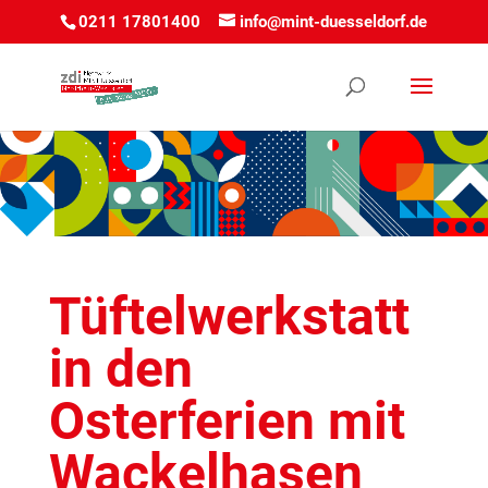
0211 17801400
info@mint-duesseldorf.de
Tüftelwerkstatt
in den
Osterferien mit
Wackelhasen