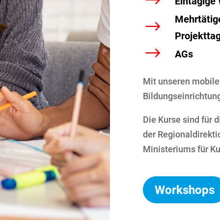
$
Eintägige
Mehrtätig
$
Projektta
$
AGs
Mit unseren mobile
Bildungseinrichtun
Die Kurse sind für 
der Regionaldirekt
Ministeriums für K
Workshops