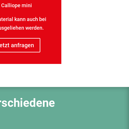
• Calliope mini
terial kann auch bei
usgeliehen werden.
etzt anfragen
erschiedene