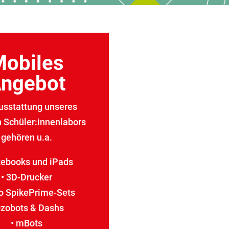
Mobiles
ngebot
usstattung unseres
 Schüler:innenlabors
gehören u.a.
tebooks und iPads
• 3D-Drucker
go SpikePrime-Sets
Ozobots & Dashs
• mBots