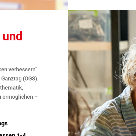
 und
cen verbessern“
n Ganztag (OGS).
athematik,
u ermöglichen –
ags
lassen 1-4