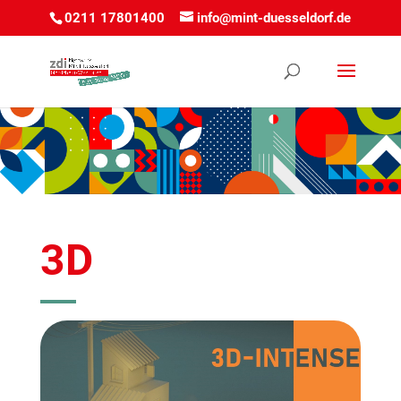
0211 17801400
info@mint-duesseldorf.de
3D