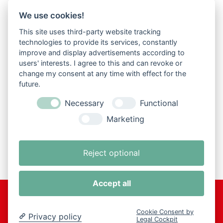
mehr lesen
We use cookies!
This site uses third-party website tracking
technologies to provide its services, constantly
« Ältere Einträge
improve and display advertisements according to
users' interests. I agree to this and can revoke or
change my consent at any time with effect for the
future.
Necessary
Functional
Marketing
Reject optional
Accept all
Kontakt
|
Impressum
|
Datenschutzerklärung
Cookie Consent by
Privacy policy
Legal Cockpit