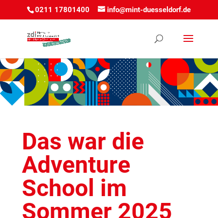
0211 17801400
info@mint-duesseldorf.de
Das war die
Adventure
School im
Sommer 2025