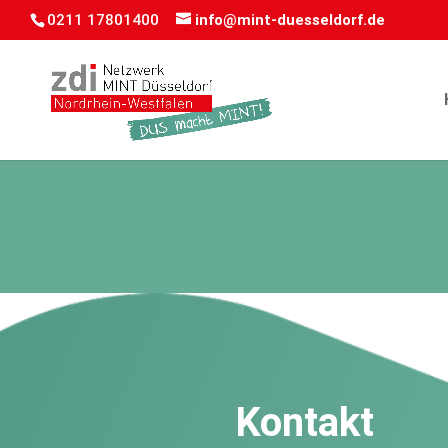
0211 17801400
info@mint-duesseldorf.de
Kontakt