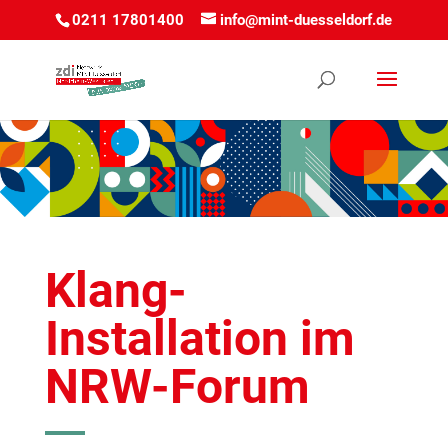
0211 17801400
info@mint-duesseldorf.de
Klang-
Installation im
NRW-Forum